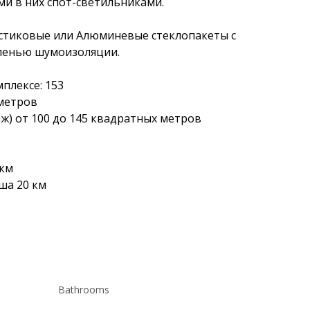
и в них спот-светильниками. 
астиковые или Алюминевые стеклопакеты с 
пенью шумоизоляции. 
плексе: 153
 метров
аж) от 100 до 145 квадратных метров
 км
ша 20 км
Bathrooms