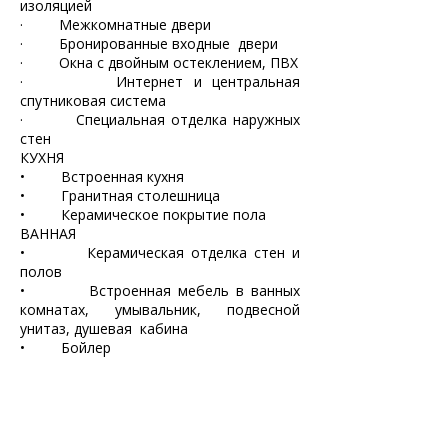
изоляцией
·         Межкомнатные двери
·         Бронированные входные  двери
·         Окна с двойным остеклением, ПВХ
·         Интернет и центральная 
спутниковая система
·         Специальная отделка наружных 
стен
КУХНЯ
•         Встроенная кухня
•         Гранитная столешница
•         Керамическое покрытие пола
ВАННАЯ
•         Керамическая отделка стен и 
полов
•         Встроенная мебель в ванных 
комнатах, умывальник, подвесной 
унитаз, душевая 	кабина
•         Бойлер
БАЛКОН
•         Алюминиевые перила + стекло
•         Керамические полы и наружное 
освещение