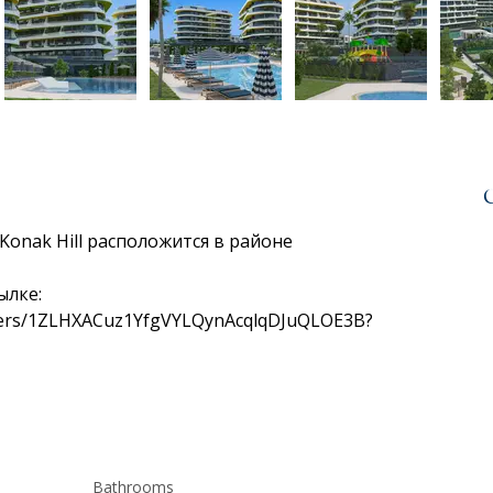
onak Hill расположится в районе 
ылке:
olders/1ZLHXACuz1YfgVYLQynAcqlqDJuQLOE3B?
Bathrooms