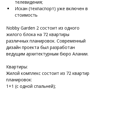
телевидения;
Искан (техпаспорт) уже включен в 
стоимость
Nobby Garden 2 состоит из одного 
жилого блока на 72 квартиры 
различных планировок. Современный 
дизайн проекта был разработан 
ведущим архитектурным бюро Алании.
Квартиры:
Жилой комплекс состоит из 72 квартир 
планировок:
1+1 (с одной спальней);
Дуплексов 2+1 (двухуровневые 
апартаменты с двумя спальнями);
Дуплекса 3+1 (двухуровневые 
апартаменты с тремя спальнями).
В жилом комплексе Nobby Garden 2 
предлагается беспроцентная рассрочка 
от застройщика до окончания 