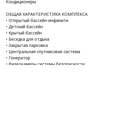
Кондиционеры
ОБЩАЯ ХАРАКТЕРИСТИКА КОМПЛЕКСА
• Открытый бассейн-инфинити
• Детский бассейн
• Крытый бассейн
• Беседка для отдыха
• Закрытая парковка
• Центральная спутниковая система
• Генератор
• Видеокамеры системы безопасности
• Сад
• Автоматические ворота на въезде
• Шифровой замок на входе 
• Видео-домофон
• Фитнес-зал
• Сауна, паровая и соляная комнаты
• Турецкая баня
• Детская площадка
• Ресторан, теннисный корт, Интернет 
и многое другое.