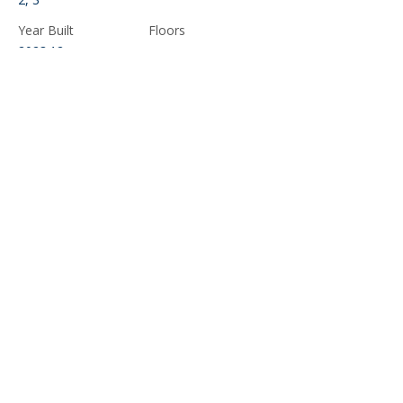
Year Built
Floors
2023.12
5
Property Location
Махмутлар, Mahmutlar, Аланья/Анталия,
Турция