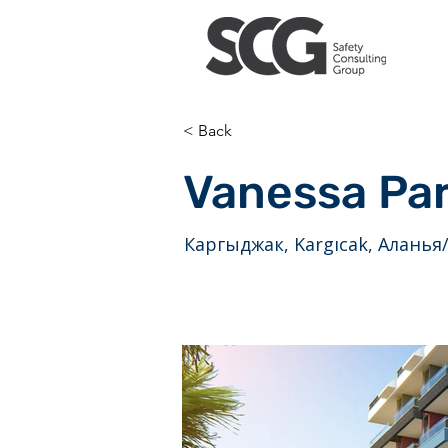
< Back
Vanessa Pa
Каргыджак, Kargıcak, Аланья