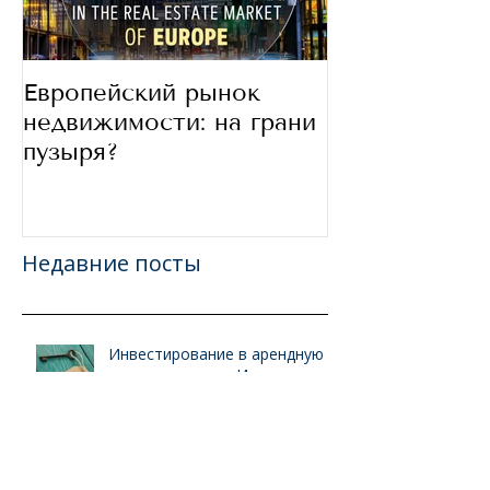
Европейский рынок
В какие стра
недвижимости: на грани
сегодня инве
пузыря?
Недавние посты
Инвестирование в арендную
недвижимость в Испании:
стратегии и ошибки