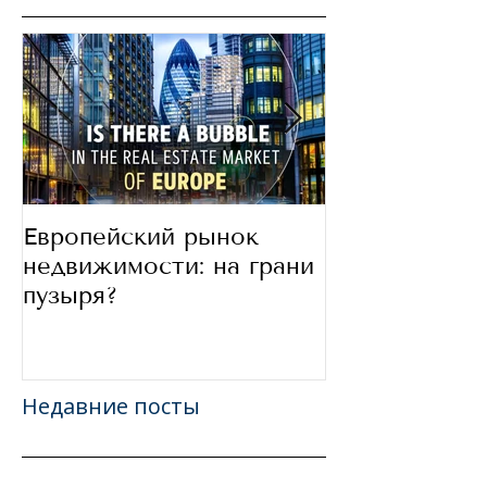
Европейский рынок
В какие стра
недвижимости: на грани
сегодня инве
пузыря?
Недавние посты