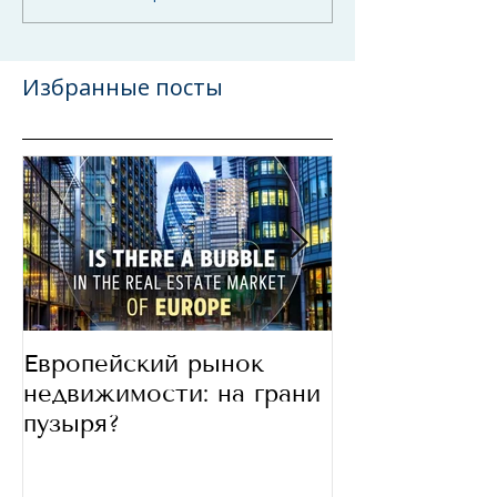
Избранные посты
Европейский рынок
В какие стра
недвижимости: на грани
сегодня инве
пузыря?