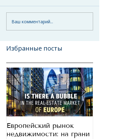
Ваш комментарий...
Избранные посты
Европейский рынок
В какие стра
недвижимости: на грани
сегодня инве