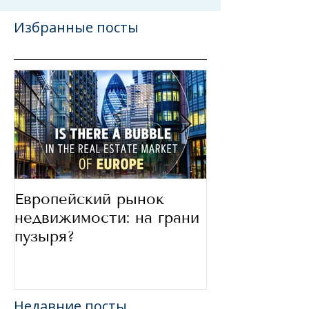
Избранные посты
Европейский рынок
В какие стра
недвижимости: на грани
сегодня инве
пузыря?
Недавние посты