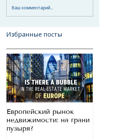
Ваш комментарий...
Избранные посты
Европейский рынок
В какие стра
недвижимости: на грани
сегодня инве
пузыря?