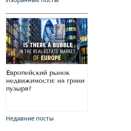
Европейский рынок
В какие стра
недвижимости: на грани
сегодня инве
пузыря?
Недавние посты