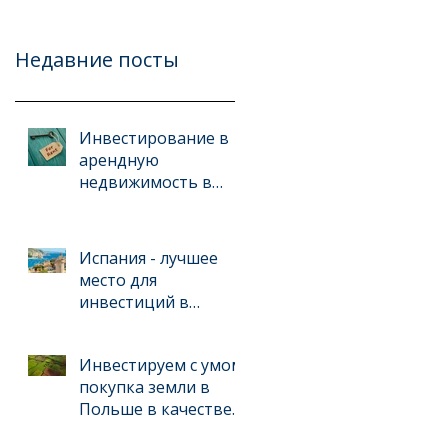
Недавние посты
Инвестирование в
арендную
недвижимость в
Испании: стратегии
и ошибки
Испания - лучшее
место для
инвестиций в
недвижимость
Инвестируем с умом:
покупка земли в
Польше в качестве
прибыльной