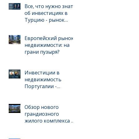
инвестиции
Все, что нужно знать
об инвестициях в
Турцию - рынок
недвижимости и
ведении бизнеса для
Европейский рынок
иностранцев
недвижимости: на
грани пузыря?
Инвестиции в
недвижимость
Португалии -
интервью с
международным
брокером Kelly
Обзор нового
Swanson
грандиозного
жилого комплекса в
Анталийском
регионе, выгодного