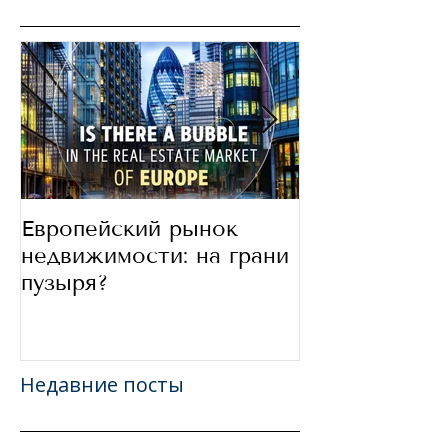
Европейский рынок
В какие стра
недвижимости: на грани
сегодня инве
пузыря?
Недавние посты