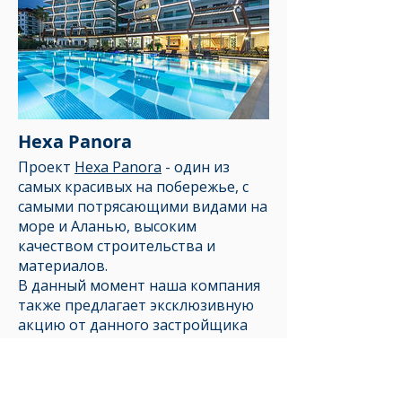
Hexa Panora
Проект
Hexa Panora
- один из
самых красивых на побережье, с
самыми потрясающими видами на
море и Аланью, высоким
качеством строительства и
материалов.
В данный момент наша компания
также предлагает эксклюзивную
акцию от данного застройщика
- при покупке любых
апартаментов до 15.07.2016 года
полный комплект мебели и