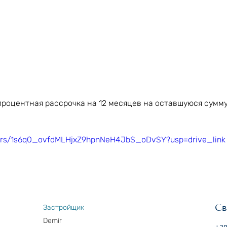
процентная рассрочка на 12
 месяцев на оставшуюся сумму
olders/1s6q0_ovfdMLHjxZ9hpnNeH4JbS_oDvSY?usp=drive_link
Св
Застройщик
Demir