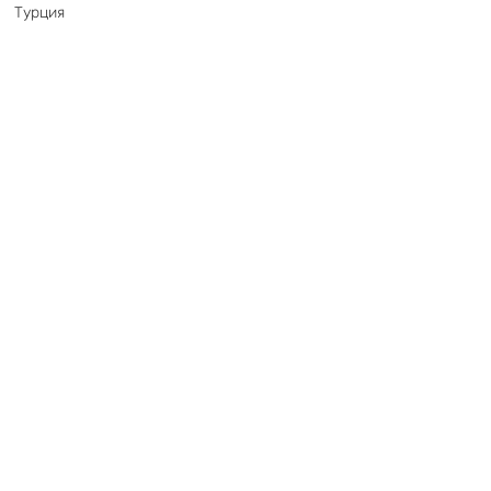
Турция
Нет времени изучать?
Оставьте заявку, и мы подберем
для вас наилучшие варианты!