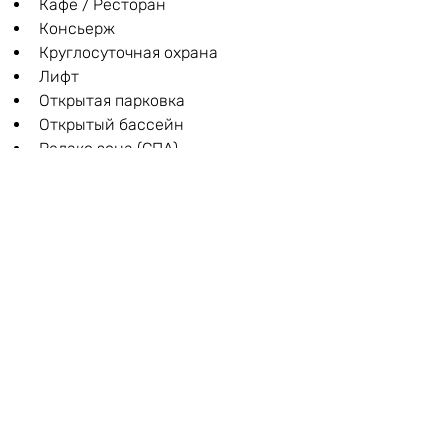
Кафе / Ресторан
Консьерж
Круглосуточная охрана
Лифт
Открытая парковка
Открытый бассейн
Релакс зона (СПА)
Спутниковое ТВ
Трансфер до пляжа
Турецкий хамам
Финская сауна
Фитнес центр
Электрогенератор
Детали проекта:
Тип недвижимости
Апартаменты
До моря
2 км