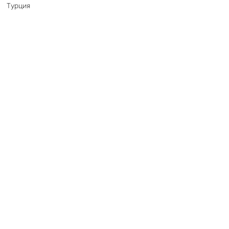
Турция
Нет времени изучать?
Оставьте заявку, и мы подберем
для вас наилучшие варианты!