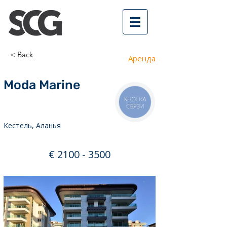
< Back
Аренда
Moda Marine
КНОПКА
30 м
СВЯЗИ
Кестель, Аланья
€
2100 - 3500