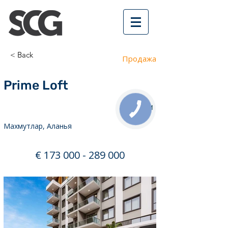
< Back
Продажа
Prime Loft
1,2 км
КНОПКА
СВЯЗИ
Махмутлар, Аланья
€
173 000 - 289 000