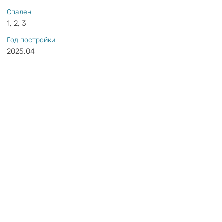
Спален
1, 2, 3
Год постройки
2025.04
Свяжитесь с
нами:
+380988660000
(WhatsApp)
info@scg.company
Расположение комплекса
https://goo.gl/maps/SpWrAhiE5zzwpJQT7