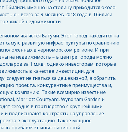
 период прошлого года – на 24,3%. Большое 
т Тбилиси, именно на столицу приходится около 
остью - всего за 9 месяцев 2018 года в Тбилиси 
ктов жилой недвижимости.
гионом является Батуми. Этот город находится на 
еет самую развитую инфраструктуры по сравнению 
расположенных в черноморском регионе. И при 
ены на недвижимость – в центре города можно 
долларов за 1 м.кв., однако инвесторам, которые 
вижимость в качестве инвестиции, для 
у, следует не гнаться за дешевизной, а обратить 
епцию проекта, конкурентные преимущества и, 
ющую компанию. Такие всемирно известные 
ational, Marriott Courtyard, Wyndham Garden и 
ходят сегодня в партнерство с крупнейшими 
и и подписывают контракты на управление 
роекта в эксплуатацию. Такое мощное 
 разы прибавляет инвестиционной 