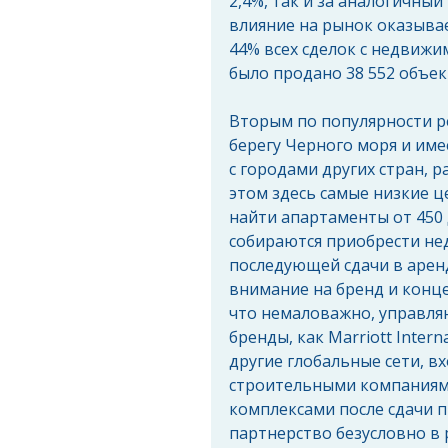
2,4%, так и за аналогичный
влияние на рынок оказывае
44% всех сделок с недвижим
было продано 38 552 объе
Вторым по популярности ре
берегу Черного моря и им
с городами других стран, 
этом здесь самые низкие ц
найти апартаменты от 450 
собираются приобрести нед
последующей сдачи в аренд
внимание на бренд и конц
что немаловажно, управля
бренды, как Marriott Intern
другие глобальные сети, в
строительными компаниям
комплексами после сдачи п
партнерство безусловно в