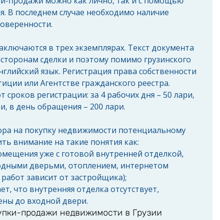
и-продажи можно как лично, так и с помощью 
. В последнем случае необходимо наличие 
оверенности.
ключаются в трех экземплярах. Текст документа 
сторонам сделки и поэтому помимо грузинского 
нглийский язык. Регистрация права собственности 
иции или Агентстве гражданского реестра. 
т сроков регистрации: за 4 рабочих дня – 50 лари, 
ри, в день обращения – 200 лари.
ра на покупку недвижимости потенциальному 
ть внимание на такие понятия как: 
помещения уже с готовой внутренней отделкой, 
одными дверьми, отоплением, интернетом 
работ зависит от застройщика);  
ет, что внутренняя отделка отсутствует, 
ны до входной двери. 
купки-продажи недвижимости в Грузии