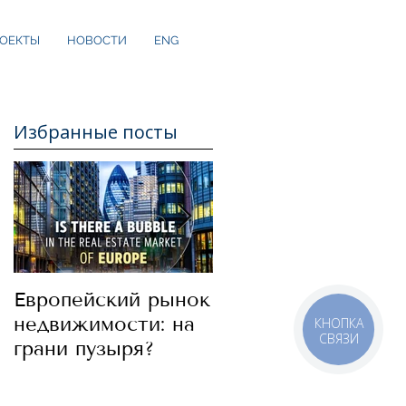
ОЕКТЫ
НОВОСТИ
ENG
Избранные посты
Европейский рынок
В какие страны
недвижимости: на
стоит сегодня
КНОПКА
СВЯЗИ
грани пузыря?
инвестировать.