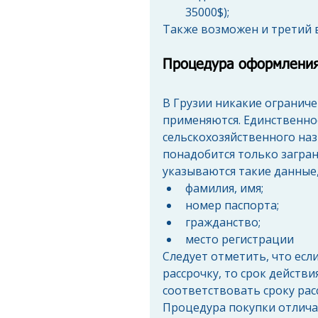
35000$); 
Также возможен и третий в
Процедура оформления
В Грузии никакие огранич
применяются. Единственное
сельскохозяйственного наз
понадобится только загра
указываются такие данные, 
фамилия, имя;  
номер паспорта;  
гражданство;  
место регистрации  
Следует отметить, что есл
рассрочку, то срок действ
соответствовать сроку рас
Процедура покупки отличае