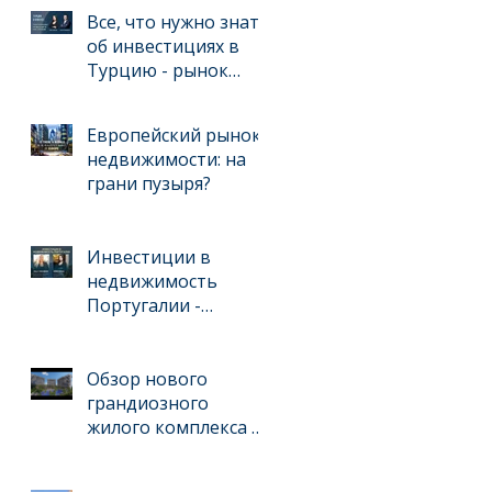
инвестиции
Все, что нужно знать
об инвестициях в
Турцию - рынок
недвижимости и
ведении бизнеса для
Европейский рынок
иностранцев
недвижимости: на
грани пузыря?
Инвестиции в
недвижимость
Португалии -
интервью с
международным
брокером Kelly
Обзор нового
Swanson
грандиозного
жилого комплекса в
Анталийском
регионе, выгодного