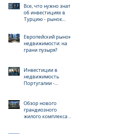
инвестиции
Все, что нужно знать
об инвестициях в
Турцию - рынок
недвижимости и
ведении бизнеса для
Европейский рынок
иностранцев
недвижимости: на
грани пузыря?
Инвестиции в
недвижимость
Португалии -
интервью с
международным
брокером Kelly
Обзор нового
Swanson
грандиозного
жилого комплекса в
Анталийском
регионе, выгодного