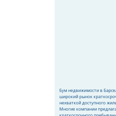
Бум недвижимости в Барсел
широкий рынок краткосроч
нехваткой доступного жиль
Многие компании предлаг
краткосрочного пребывани