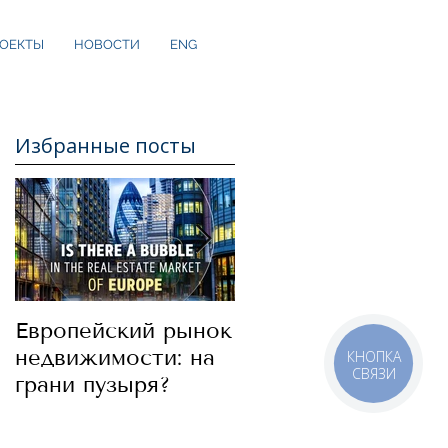
ОЕКТЫ
НОВОСТИ
ENG
Избранные посты
Европейский рынок
В какие страны
недвижимости: на
стоит сегодня
КНОПКА
СВЯЗИ
грани пузыря?
инвестировать.