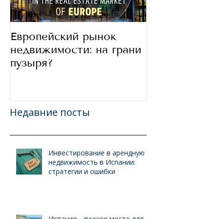
Европейский рынок
В какие стра
недвижимости: на грани
сегодня инве
пузыря?
Недавние посты
Инвестирование в арендную
недвижимость в Испании:
стратегии и ошибки
Испания - лучшее место для